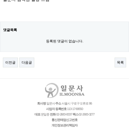
댓글목록
등록된 댓글이 없습니다.
이전글
다음글
목록
회사명
일문사
주소
서울시 구로구 오류로 86
사업자 등록번호
113-17-69550
대표
문일중
전화
02-2683-8337
팩스
02-2683-3277
통신판매업신고번호
개인정보관리책임자