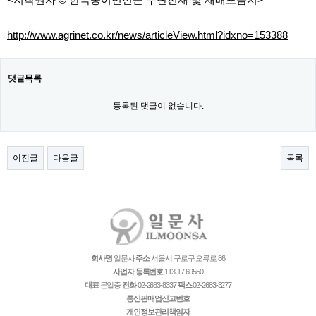
http://www.agrinet.co.kr/news/articleView.html?idxno=153388
댓글목록
등록된 댓글이 없습니다.
이전글
다음글
목록
회사명
일문사
주소
서울시 구로구 오류로 86
사업자 등록번호
113-17-69550
대표
문일중
전화
02-2683-8337
팩스
02-2683-3277
통신판매업신고번호
개인정보관리책임자